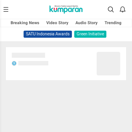
Breaking News
Video Story
Audio Story
Trending
SATU Indonesia Awards
Green Initiative
Sedang memuat...
Sedang memuat...
S