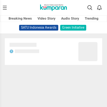
Breaking News
Video Story
Audio Story
Trending
SATU Indonesia Awards
Green Initiative
Sedang memuat...
Sedang memuat...
S