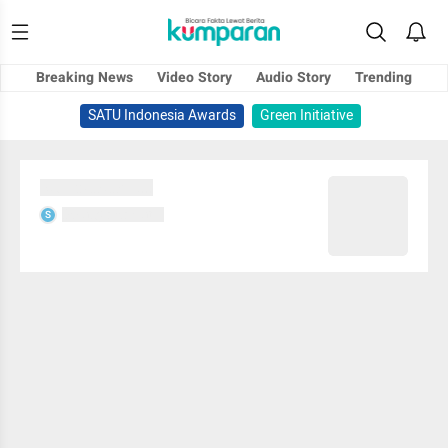
Breaking News
Video Story
Audio Story
Trending
SATU Indonesia Awards
Green Initiative
Sedang memuat...
Sedang memuat...
S