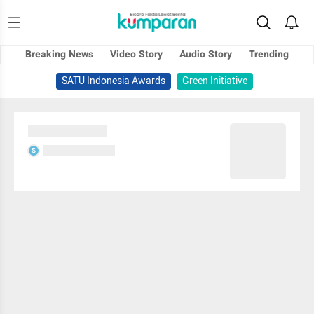
Breaking News
Video Story
Audio Story
Trending
SATU Indonesia Awards
Green Initiative
Sedang memuat...
Sedang memuat...
S