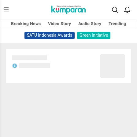
Breaking News
Video Story
Audio Story
Trending
SATU Indonesia Awards
Green Initiative
Sedang memuat...
Sedang memuat...
S