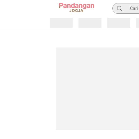
Pencarian
Loading
Loading
Loading