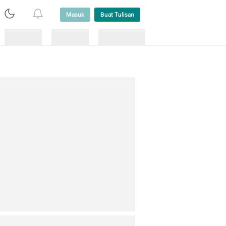
Masuk
Buat Tulisan
Loading
Loading
Lainnya