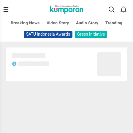
Breaking News
Video Story
Audio Story
Trending
SATU Indonesia Awards
Green Initiative
Sedang memuat...
Sedang memuat...
S