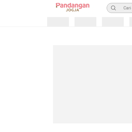
Pencarian
Loading
Loading
Loading