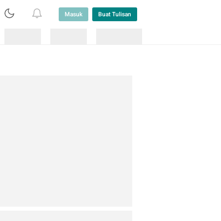
Masuk
Buat Tulisan
Loading
Loading
Lainnya