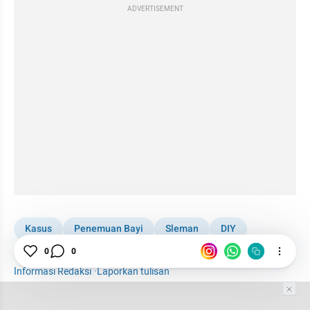
ADVERTISEMENT
Kasus
Penemuan Bayi
Sleman
DIY
Yogyakarta
Jogja
Polres Sleman
0
0
Informasi Redaksi
·
Laporkan tulisan
Tim Editor
Editor Section