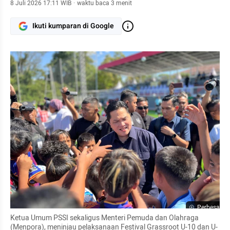
8 Juli 2026 17:11 WIB
·
waktu baca 3 menit
Ikuti kumparan di Google
Perbesar
Ketua Umum PSSI sekaligus Menteri Pemuda dan Olahraga 
(Menpora), meninjau pelaksanaan Festival Grassroot U-10 dan U-