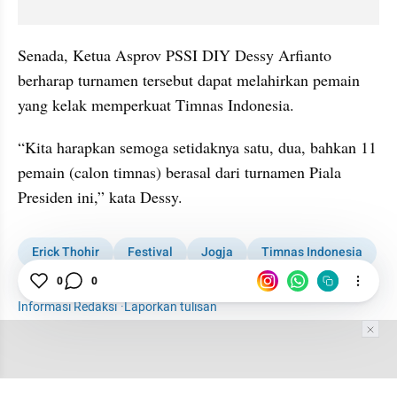
Senada, Ketua Asprov PSSI DIY Dessy Arfianto 
berharap turnamen tersebut dapat melahirkan pemain 
yang kelak memperkuat Timnas Indonesia.
“Kita harapkan semoga setidaknya satu, dua, bahkan 11 
pemain (calon timnas) berasal dari turnamen Piala 
Presiden ini,” kata Dessy.
Erick Thohir
Festival
Jogja
Timnas Indonesia
Sepak Bola
0
0
Informasi Redaksi
·
Laporkan tulisan
Tim Editor
Editor Section