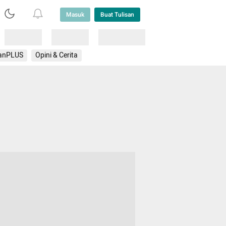
Masuk
Buat Tulisan
Loading
Loading
Lainnya
anPLUS
Opini & Cerita