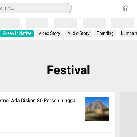
Loading
Loading
Loading
Loading
Loading
Green Initiative
Video Story
Audio Story
Trending
kumpar
Festival
kmo, Ada Diskon 80 Persen hingga