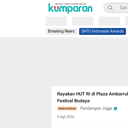
Pencarian
Loading
Loading
Loading
Breaking News
SATU Indonesia Awards
Rayakan HUT RI di Plaza Ambarru
Festival Budaya
Pandangan Jogja
Media Partner
4 Agt 2026