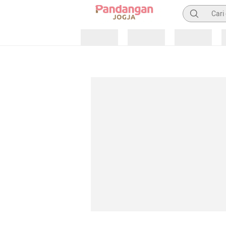
Pencarian
Loading
Loading
Loading