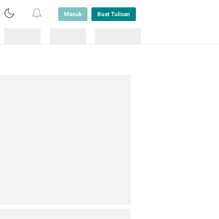
Masuk
Buat Tulisan
Loading
Loading
Lainnya