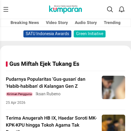
Breaking News
Video Story
Audio Story
Trending
SATU Indonesia Awards
Green Initiative
Gus Miftah Ejek Tukang Es
Pudarnya Popularitas 'Gus-gusan' dan
'Habib-habiban' di Kalangan Gen Z
Iksan Rubeno
Kiriman Pengguna
25 Apr 2026
Terima Anugerah HB IX, Haedar Soroti MK-
KPK-KPU hingga Tokoh Agama Tak