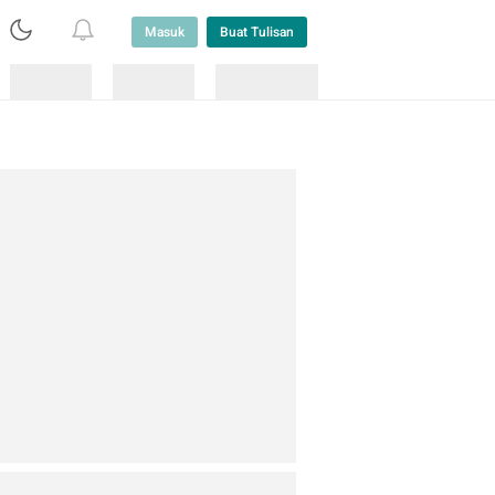
Masuk
Buat Tulisan
Loading
Loading
Lainnya