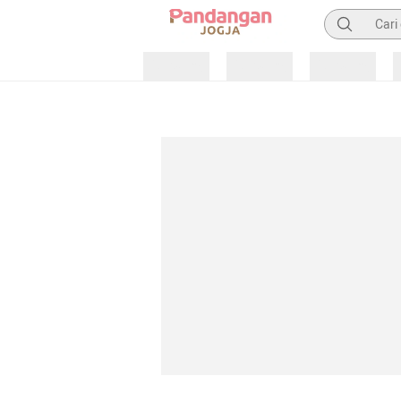
Pencarian
Loading
Loading
Loading