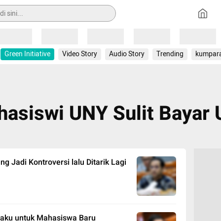
Loading
Loading
Loading
Loading
Loading
Green Initiative
Video Story
Audio Story
Trending
kumpar
asiswi UNY Sulit Bayar
 Jadi Kontroversi lalu Ditarik Lagi
laku untuk Mahasiswa Baru