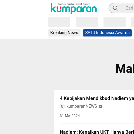
Pencarian
Loading
Loading
Loading
Breaking News
SATU Indonesia Awards
Mah
4 Kebijakan Mendikbud Nadiem yang
kumparanNEWS
31 Mei 2024
Nadiem: Kenaikan UKT Hanya Ber