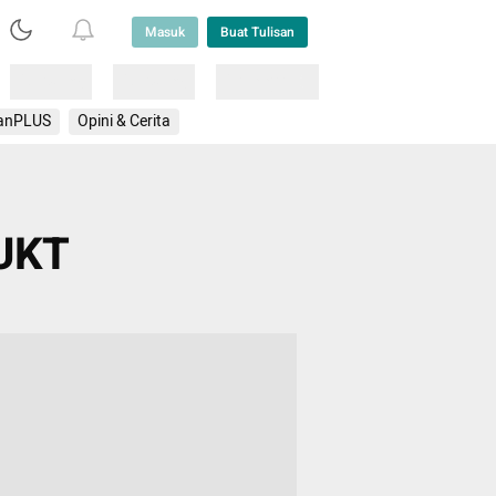
Masuk
Buat Tulisan
Loading
Loading
Lainnya
anPLUS
Opini & Cerita
 UKT