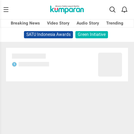
Breaking News
Video Story
Audio Story
Trending
SATU Indonesia Awards
Green Initiative
Sedang memuat...
Sedang memuat...
S