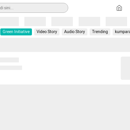
Loading
Loading
Loading
Loading
Loading
Green Initiative
Video Story
Audio Story
Trending
kumpar
 memuat...
ng memuat...