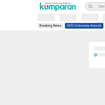
Pencarian
Loading
Loading
Loading
Breaking News
SATU Indonesia Awards
Sedang
Seda
S