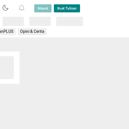
Masuk
Buat Tulisan
Loading
Loading
Lainnya
anPLUS
Opini & Cerita