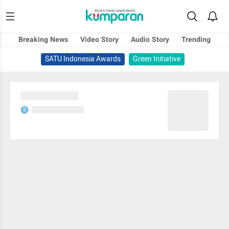
Breaking News
Video Story
Audio Story
Trending
SATU Indonesia Awards
Green Initiative
Sedang memuat...
Sedang memuat...
S