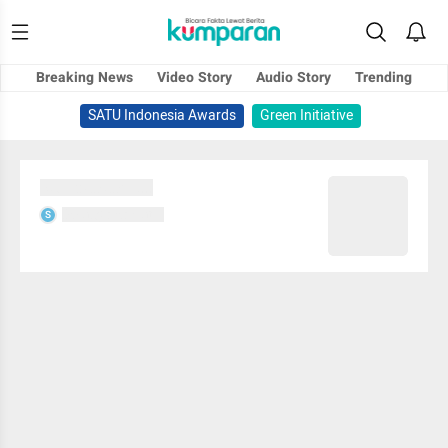
Breaking News
Video Story
Audio Story
Trending
SATU Indonesia Awards
Green Initiative
Sedang memuat...
Sedang memuat...
S