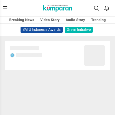
Breaking News
Video Story
Audio Story
Trending
SATU Indonesia Awards
Green Initiative
Sedang memuat...
Sedang memuat...
S