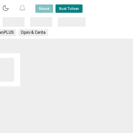
Masuk
Buat Tulisan
Loading
Loading
Lainnya
anPLUS
Opini & Cerita