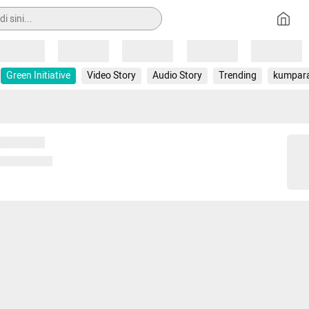
Loading
Loading
Loading
Loading
Loading
Green Initiative
Video Story
Audio Story
Trending
kumpar
 memuat...
ng memuat...