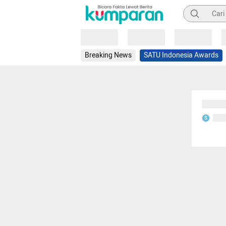
Pencarian
Loading
Loading
Loading
Breaking News
SATU Indonesia Awards
Sedang
Seda
S