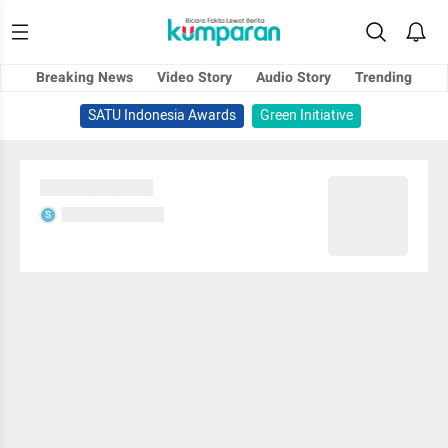
Breaking News
Video Story
Audio Story
Trending
SATU Indonesia Awards
Green Initiative
Sedang memuat...
Sedang memuat...
S