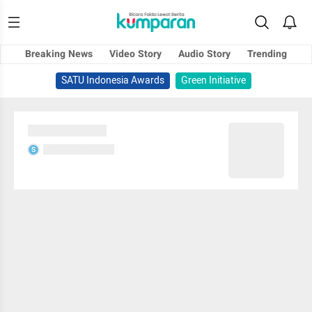
Breaking News
Video Story
Audio Story
Trending
SATU Indonesia Awards
Green Initiative
Sedang memuat...
Sedang memuat...
S