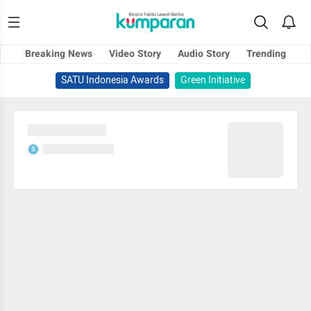
Breaking News
Video Story
Audio Story
Trending
SATU Indonesia Awards
Green Initiative
Sedang memuat...
Sedang memuat...
S