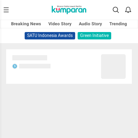
Breaking News
Video Story
Audio Story
Trending
SATU Indonesia Awards
Green Initiative
Sedang memuat...
Sedang memuat...
S