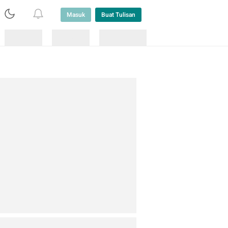
Masuk
Buat Tulisan
Loading
Loading
Lainnya