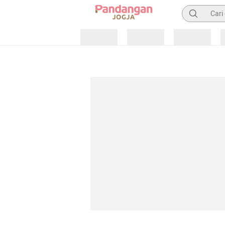
Pencarian
Loading
Loading
Loading