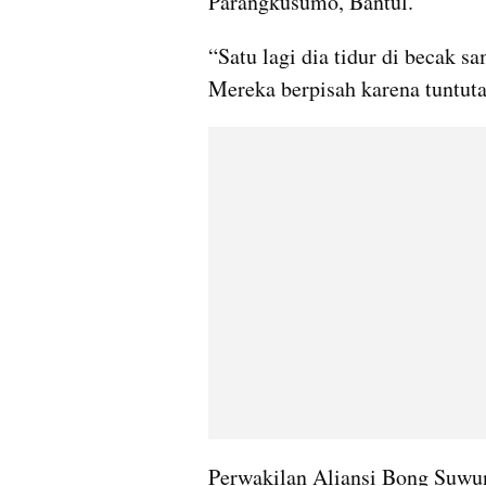
Parangkusumo, Bantul.
“Satu lagi dia tidur di becak s
Mereka berpisah karena tuntut
Perwakilan Aliansi Bong Suwun