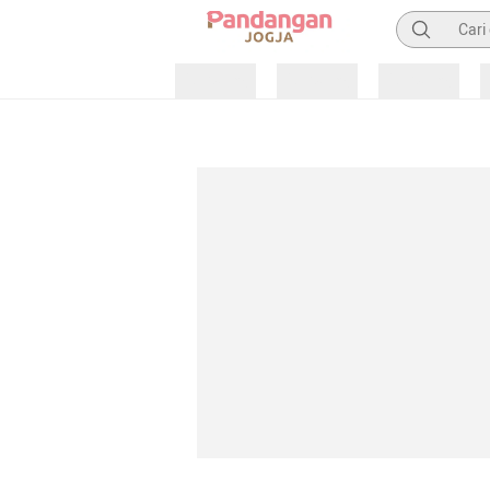
Pencarian
Loading
Loading
Loading