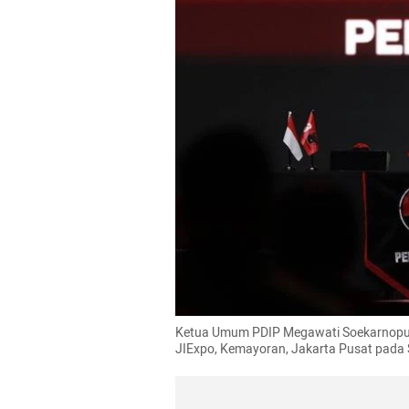
Ketua Umum PDIP Megawati Soekarnoputri 
JIExpo, Kemayoran, Jakarta Pusat pada S