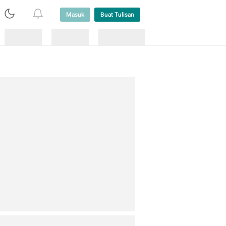
Masuk
Buat Tulisan
Loading
Loading
Lainnya