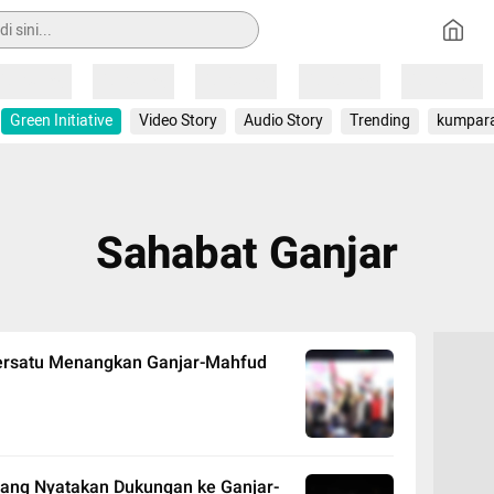
Loading
Loading
Loading
Loading
Loading
Green Initiative
Video Story
Audio Story
Trending
kumpar
Sahabat Ganjar
Bersatu Menangkan Ganjar-Mahfud
lang Nyatakan Dukungan ke Ganjar-