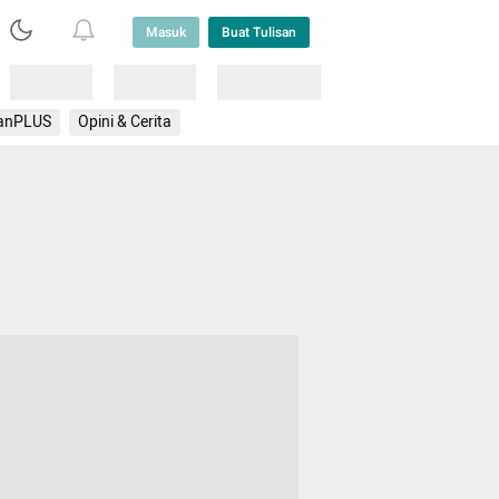
Masuk
Buat Tulisan
Loading
Loading
Lainnya
anPLUS
Opini & Cerita