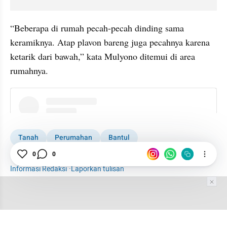
“Beberapa di rumah pecah-pecah dinding sama 
keramiknya. Atap plavon bareng juga pecahnya karena 
ketarik dari bawah,” kata Mulyono ditemui di area 
rumahnya.
instagram embed
Tanah
Perumahan
Bantul
Pengembang Properti
0
0
Informasi Redaksi
·
Laporkan tulisan
Tim Editor
Editor Section