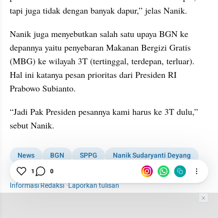
tapi juga tidak dengan banyak dapur,” jelas Nanik.
Nanik juga menyebutkan salah satu upaya BGN ke 
depannya yaitu penyebaran Makanan Bergizi Gratis 
(MBG) ke wilayah 3T (tertinggal, terdepan, terluar). 
Hal ini katanya pesan prioritas dari Presiden RI 
Prabowo Subianto.
“Jadi Pak Presiden pesannya kami harus ke 3T dulu,” 
sebut Nanik.
News
BGN
SPPG
Nanik Sudaryanti Deyang
MBG
1
0
Informasi Redaksi
·
Laporkan tulisan
Tim Editor
Editor Section