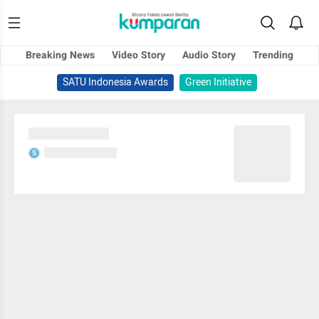
Breaking News
Video Story
Audio Story
Trending
SATU Indonesia Awards
Green Initiative
Sedang memuat...
Sedang memuat...
S