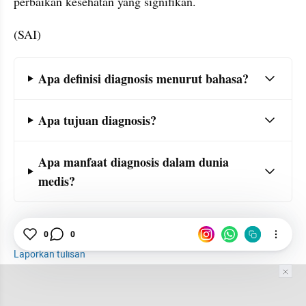
perbaikan kesehatan yang signifikan.
(SAI)
Frequently Asked Question Section
Apa definisi diagnosis menurut bahasa?
Apa tujuan diagnosis?
Apa manfaat diagnosis dalam dunia 
medis?
Tenaga Medis
Arti
Istilah
0
0
Laporkan tulisan
Tim Editor
Editor Section