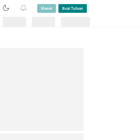
Masuk
Buat Tulisan
Loading
Loading
Lainnya