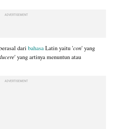
ADVERTISEMENT
berasal dari 
bahasa
 Latin yaitu '
con
' yang 
ducere
' yang artinya menuntun atau 
ADVERTISEMENT