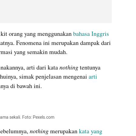
dikit orang yang menggunakan 
bahasa Inggris
matnya. Fenomena ini merupakan dampak dari 
formasi yang semakin mudah.
akannya, arti dari kata 
nothing
 tentunya 
ahuinya, simak penjelasan mengenai 
arti
nya di bawah ini.
sama sekali. Foto: Pexels.com
sebelumnya, 
nothing
 merupakan 
kata yang 