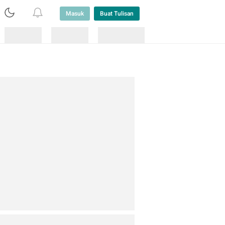
Masuk
Buat Tulisan
Loading
Loading
Lainnya