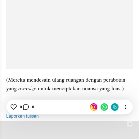
(Mereka mendesain ulang ruangan dengan perabotan 
yang 
oversize
 untuk menciptakan nuansa yang luas.)
0
0
Fashion
Pakaian
Industri
Fenomena
Laporkan tulisan
Tim Editor
Editor Section