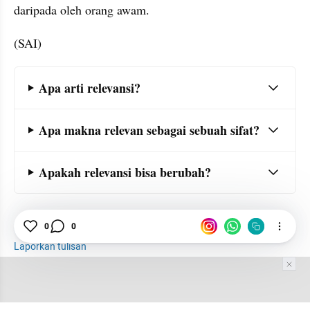
daripada oleh orang awam.
(SAI)
Frequently Asked Question Section
Apa arti relevansi?
Apa makna relevan sebagai sebuah sifat?
Apakah relevansi bisa berubah?
Istilah
Arti
Contoh
0
0
Laporkan tulisan
Tim Editor
Editor Section