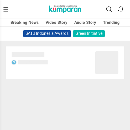
Breaking News
Video Story
Audio Story
Trending
SATU Indonesia Awards
Green Initiative
Sedang memuat...
Sedang memuat...
S