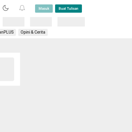
Masuk
Buat Tulisan
Loading
Loading
Lainnya
anPLUS
Opini & Cerita