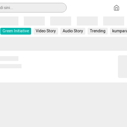
Loading
Loading
Loading
Loading
Loading
Green Initiative
Video Story
Audio Story
Trending
kumpar
 memuat...
ng memuat...