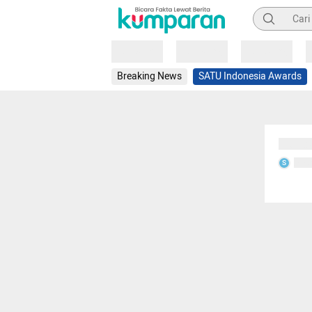
Pencarian
Loading
Loading
Loading
Breaking News
SATU Indonesia Awards
Sedang
Seda
S