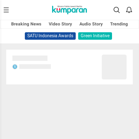
Breaking News
Video Story
Audio Story
Trending
SATU Indonesia Awards
Green Initiative
Sedang memuat...
Sedang memuat...
S