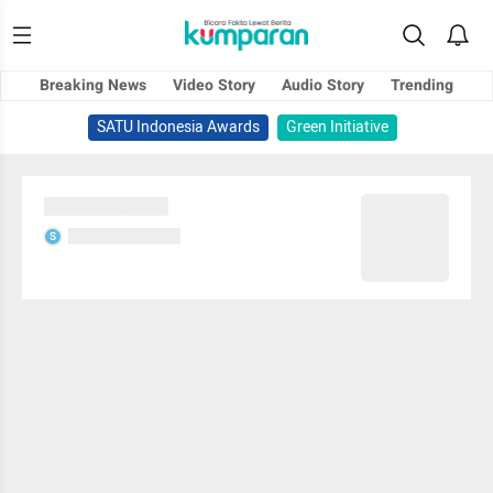
Breaking News
Video Story
Audio Story
Trending
SATU Indonesia Awards
Green Initiative
Sedang memuat...
Sedang memuat...
S