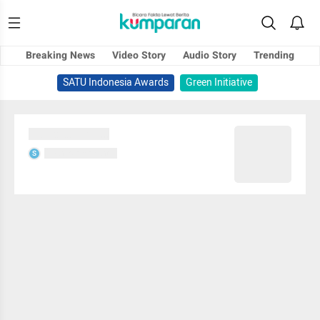
Breaking News
Video Story
Audio Story
Trending
SATU Indonesia Awards
Green Initiative
Sedang memuat...
Sedang memuat...
S