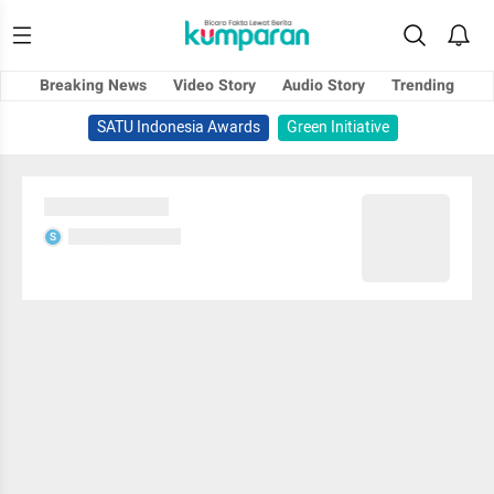
Breaking News
Video Story
Audio Story
Trending
SATU Indonesia Awards
Green Initiative
Sedang memuat...
Sedang memuat...
S