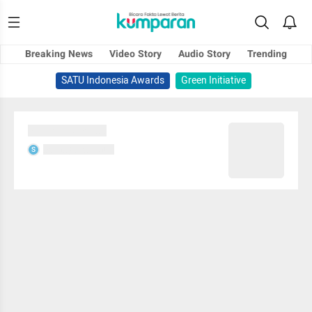
Breaking News
Video Story
Audio Story
Trending
SATU Indonesia Awards
Green Initiative
Sedang memuat...
Sedang memuat...
S