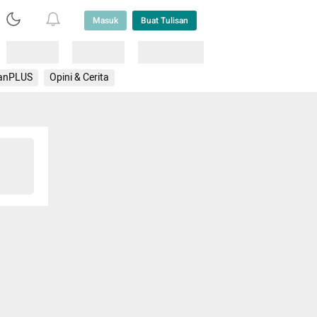
Masuk
Buat Tulisan
Loading
Loading
Lainnya
anPLUS
Opini & Cerita