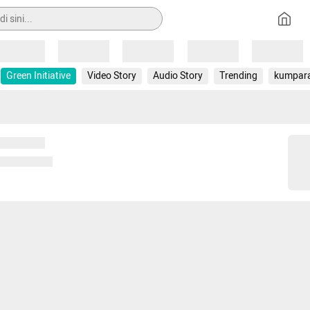
Loading
Loading
Loading
Loading
Loading
Green Initiative
Video Story
Audio Story
Trending
kumpar
 memuat...
ng memuat...