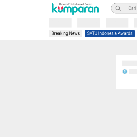
Pencarian
Loading
Loading
Loading
Breaking News
SATU Indonesia Awards
Sedang
Seda
S