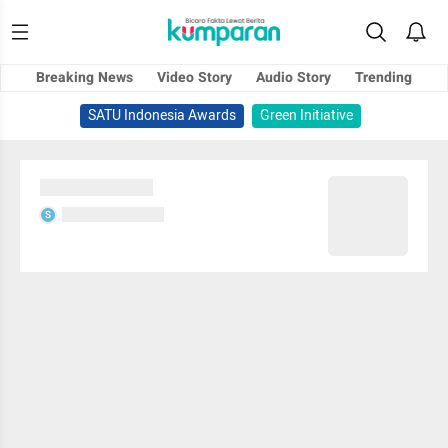
Breaking News
Video Story
Audio Story
Trending
SATU Indonesia Awards
Green Initiative
Sedang memuat...
Sedang memuat...
S