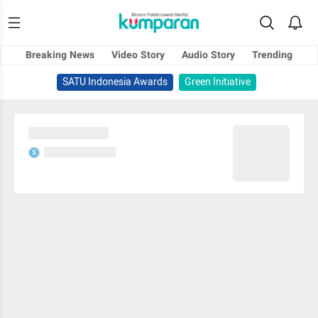
Breaking News
Video Story
Audio Story
Trending
SATU Indonesia Awards
Green Initiative
Sedang memuat...
Sedang memuat...
S