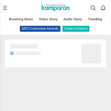
Breaking News
Video Story
Audio Story
Trending
SATU Indonesia Awards
Green Initiative
Sedang memuat...
Sedang memuat...
S