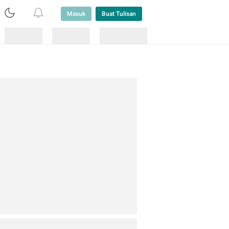
Masuk
Buat Tulisan
Loading
Loading
Lainnya