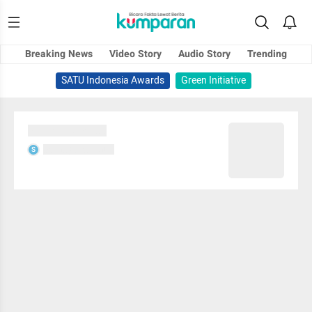
Breaking News
Video Story
Audio Story
Trending
SATU Indonesia Awards
Green Initiative
Sedang memuat...
Sedang memuat...
S