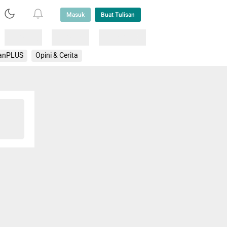
Masuk
Buat Tulisan
Loading
Loading
Lainnya
anPLUS
Opini & Cerita