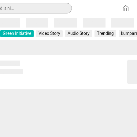
Loading
Loading
Loading
Loading
Loading
Green Initiative
Video Story
Audio Story
Trending
kumpar
 memuat...
ng memuat...