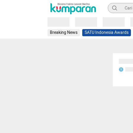
Pencarian
Loading
Loading
Loading
Breaking News
SATU Indonesia Awards
Sedang
Seda
S